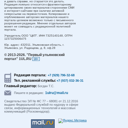
и давать справки, но старается это делать.
Редакция лояльно относится к фрагментарному
цитированию своих материалов сторонними СМИ
и интернет-сайтами при наличии активной
гиперссылки на первоисточник. Копирование и
опубликование авторских материалов нашего
портала целиком возможно только с письменного
разрешения редакции. Мнение отдельных авторов
может не совпадать с редакционной политикой
портала.
Учредитель ООО "ЦКП". ИНН 7325140148, ОГРН
1157325006475
Юр. адрес:
432011,
Ульяновская область,
г.
Ульяновск,
ул. Радищева, д. 8, оф.28
© 2013-2026.
"Первый ульяновский
портал" 1UL.RU
18+
Редакция портала:
+7 (929) 796-32-68
Тел. рекламной службы:
+7 (937) 032-36-31
Главный редактор:
Богдан Т.С.
1ulru@mail.ru
Пишите в редакцию:
Свидетельство ЭЛ № ФС 77 – 68081 от 21.12.2016
выдано Федеральной службой по надзору в сфере
связи, информационных технологий и массовых
коммуникаций (Роскомнадзор).