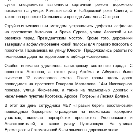
сутки специалисты выполнили карточный ремонт дорожного
покрытия на улицах Камышинской и Набережной реки Свияги, а
также на проспекте Столыпина и проезде Аполлона Сысцова.
Струйно-инъекционным методом устранялись дефекты асфальта
на проспектах Антонова и Врача Сурова, улице Азовской и на
развязке перед Президентским мостом. Кроме того, дорожники
завершили асфальтирование новой полосы для правого поворота с
проспекта Нариманова на улицу Юности. Продолжались работы по
планировке дорог на территории кладбища «Северное».
Особое внимание уделялось санитарному состоянию города. С
проспекта Антонова, а также улиц Артёма и Аблукова было
вывезено 12 самосвалов смёта. Покос травы вдоль дорог
проводился на проспекте Генерала Маргелова, 14-м Инженерном
проезде, улице Жиркевича, а также на подъездных дорогах к
населённым пунктам Кротовка, Арское, Погребы и Лесная Долина.
В этот же день сотрудники МБУ «Правый берег» восстановили
пешеходные барьерные ограждения на нескольких городских
участках, включая перекрёсток проспектов Ульяновского и
Авиастроителей, а также улицу Пушкинскую. На улицах
Еремецкого и Локомотивной были заменены дорожные знаки.