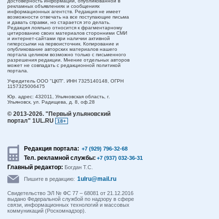
достоверность информации, опубликованной в
рекламных объявлениях и сообщениях
информационных агентств. Редакция не имеет
возможности отвечать на все поступающие письма
и давать справки, но старается это делать.
Редакция лояльно относится к фрагментарному
цитированию своих материалов сторонними СМИ
и интернет-сайтами при наличии активной
гиперссылки на первоисточник. Копирование и
опубликование авторских материалов нашего
портала целиком возможно только с письменного
разрешения редакции. Мнение отдельных авторов
может не совпадать с редакционной политикой
портала.
Учредитель ООО "ЦКП". ИНН 7325140148, ОГРН
1157325006475
Юр. адрес:
432011,
Ульяновская область,
г.
Ульяновск,
ул. Радищева, д. 8, оф.28
© 2013-2026.
"Первый ульяновский
портал" 1UL.RU
18+
Редакция портала:
+7 (929) 796-32-68
Тел. рекламной службы:
+7 (937) 032-36-31
Главный редактор:
Богдан Т.С.
1ulru@mail.ru
Пишите в редакцию:
Свидетельство ЭЛ № ФС 77 – 68081 от 21.12.2016
выдано Федеральной службой по надзору в сфере
связи, информационных технологий и массовых
коммуникаций (Роскомнадзор).