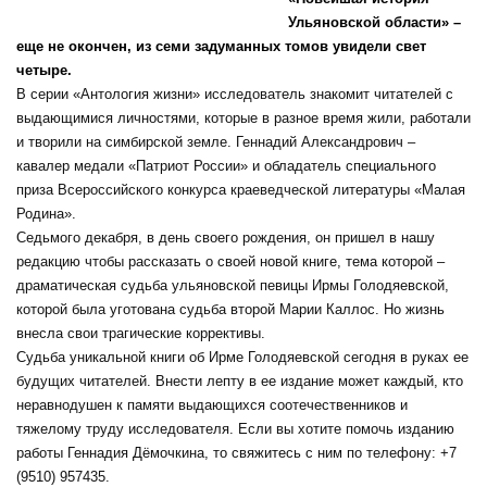
Ульяновской области» –
еще не окончен, из семи задуманных томов увидели свет
четыре.
В серии «Антология жизни» исследователь знакомит читателей с
выдающимися личностями, которые в разное время жили, работали
и творили на симбирской земле. Геннадий Александрович –
кавалер медали «Патриот России» и обладатель специального
приза Всероссийского конкурса краеведческой литературы «Малая
Родина».
Седьмого декабря, в день своего рождения, он пришел в нашу
редакцию чтобы рассказать о своей новой книге, тема которой –
драматическая судьба ульяновской певицы Ирмы Голодяевской,
которой была уготована судьба второй Марии Каллос. Но жизнь
внесла свои трагические коррективы.
Судьба уникальной книги об Ирме Голодяевской сегодня в руках ее
будущих читателей. Внести лепту в ее издание может каждый, кто
неравнодушен к памяти выдающихся соотечественников и
тяжелому труду исследователя. Если вы хотите помочь изданию
работы Геннадия Дёмочкина, то свяжитесь с ним по телефону: +7
(9510) 957435.