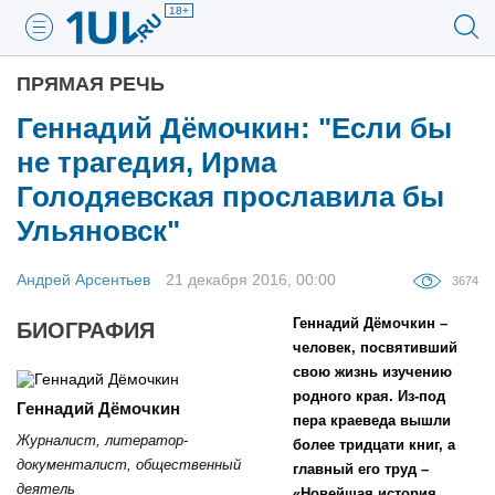
18+
ПРЯМАЯ РЕЧЬ
Геннадий Дёмочкин: "Если бы
не трагедия, Ирма
Голодяевская прославила бы
Ульяновск"
Андрей Арсентьев
21 декабря 2016, 00:00
3674
Геннадий Дёмочкин –
БИОГРАФИЯ
человек, посвятивший
свою жизнь изучению
родного края. Из-под
Геннадий Дёмочкин
пера краеведа вышли
Журналист, литератор-
более тридцати книг, а
документалист, общественный
главный его труд –
деятель
«Новейшая история