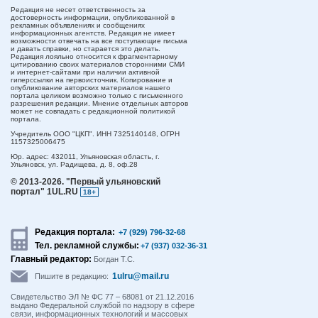
Редакция не несет ответственность за
достоверность информации, опубликованной в
рекламных объявлениях и сообщениях
информационных агентств. Редакция не имеет
возможности отвечать на все поступающие письма
и давать справки, но старается это делать.
Редакция лояльно относится к фрагментарному
цитированию своих материалов сторонними СМИ
и интернет-сайтами при наличии активной
гиперссылки на первоисточник. Копирование и
опубликование авторских материалов нашего
портала целиком возможно только с письменного
разрешения редакции. Мнение отдельных авторов
может не совпадать с редакционной политикой
портала.
Учредитель ООО "ЦКП". ИНН 7325140148, ОГРН
1157325006475
Юр. адрес:
432011,
Ульяновская область,
г.
Ульяновск,
ул. Радищева, д. 8, оф.28
© 2013-2026.
"Первый ульяновский
портал" 1UL.RU
18+
Редакция портала:
+7 (929) 796-32-68
Тел. рекламной службы:
+7 (937) 032-36-31
Главный редактор:
Богдан Т.С.
1ulru@mail.ru
Пишите в редакцию:
Свидетельство ЭЛ № ФС 77 – 68081 от 21.12.2016
выдано Федеральной службой по надзору в сфере
связи, информационных технологий и массовых