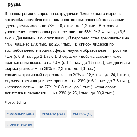
труда.
В нашем регионе спрос на сотрудников больше всего вырос в
автомобильном бизнесе – количество приглашений на вакансии
здесь увеличилось на 78% с 0,7 тыс. до 1,2 тыс.. В отрасли
управления персоналом рост составил на 53% (с 2,4 тыс. до 3,6
тыс.). Домашний и обслуживающий персонал стал требоваться на
44% чаще (с 17,8 тыс. до 25,7 тыс.). В список лидеров по
востребованности вошла сфера «наука и образование» − рост на
41% (с 0,8 тыс. до 1,1 тыс.). В отрасли «добыча сырья» число
приглашений выросло на 40% (с 1,1 тыс. до 1,5 тыс.), «медицина и
фармацевтика» − на 39% (с 2,3 тыс. до 3,3 тыс.),
«административный персонал» − на 30% (с 18,6 тыс. до 24,1 тыс.),
«туризм, гостиницы и рестораны» − на 29% (с 6,1 тыс. до 7,8 тыс.),
«безопасность» − на 27% (с 0,8 тыс. до 1 тыс.), «транспорт,
логистика и перевозки» − на 23% (с 25,1 тыс. до 30,9 тыс.).
Фото: 1ul.ru
#ВАКАНСИИ (406)
#РАБОТА (741)
#СПРОС (53)
#АНАЛИТИКА (9)