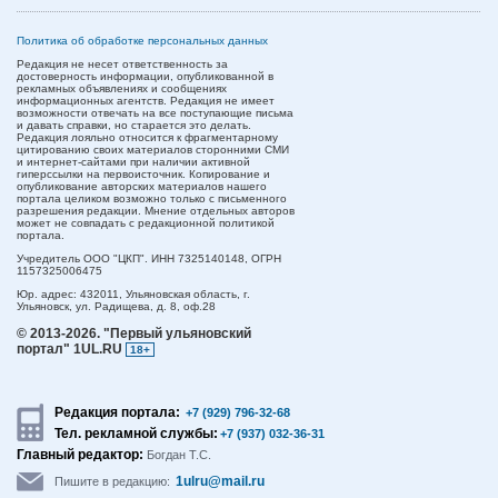
Политика об обработке персональных данных
Редакция не несет ответственность за
достоверность информации, опубликованной в
рекламных объявлениях и сообщениях
информационных агентств. Редакция не имеет
возможности отвечать на все поступающие письма
и давать справки, но старается это делать.
Редакция лояльно относится к фрагментарному
цитированию своих материалов сторонними СМИ
и интернет-сайтами при наличии активной
гиперссылки на первоисточник. Копирование и
опубликование авторских материалов нашего
портала целиком возможно только с письменного
разрешения редакции. Мнение отдельных авторов
может не совпадать с редакционной политикой
портала.
Учредитель ООО "ЦКП". ИНН 7325140148, ОГРН
1157325006475
Юр. адрес:
432011,
Ульяновская область,
г.
Ульяновск,
ул. Радищева, д. 8, оф.28
© 2013-2026.
"Первый ульяновский
портал" 1UL.RU
18+
Редакция портала:
+7 (929) 796-32-68
Тел. рекламной службы:
+7 (937) 032-36-31
Главный редактор:
Богдан Т.С.
1ulru@mail.ru
Пишите в редакцию: