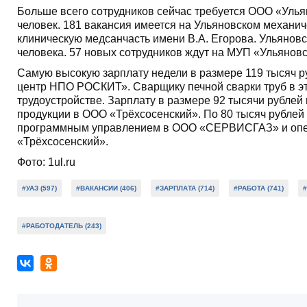
Больше всего сотрудников сейчас требуется ООО «Улья
человек. 181 вакансия имеется на Ульяновском механи
клиническую медсанчасть имени В.А. Егорова. Ульянов
человека. 57 новых сотрудников ждут на МУП «Ульяновс
Самую высокую зарплату недели в размере 119 тысяч 
центр НПО РОСКИТ». Сварщику печной сварки труб в это
трудоустройстве. Зарплату в размере 92 тысячи рубле
продукции в ООО «Трёхсосенский». По 80 тысяч рублей 
программным управлением в ООО «СЕРВИСГАЗ» и опер
«Трёхсосенский».
Фото: 1ul.ru
#УАЗ (597)
#ВАКАНСИИ (406)
#ЗАРПЛАТА (714)
#РАБОТА (741)
#РАБОТОДАТЕЛЬ (243)