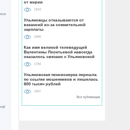
07.08, 18:43
от мэрии
В Ульяновском районе
1843
благоустраивают место воинского
захоронения
Ульяновцы отказываются от
вакансий из-за сомнительной
зарплаты
07.08, 18:00
1808
До +34 градусов раскалится воздух в
Ульяновской области в субботу
Как имя великой телеведущей
Валентины Леонтьевой навсегда
оказалось связано с Ульяновской
областью
07.08, 17:35
1784
ВТБ: россияне увеличивают расходы
на спорт и здоровый образ жизни
Ульяновская пенсионерка перешла
по ссылке мошенников и лишилась
800 тысяч рублей
07.08, 17:35
1687
В Чердаклинском районе в ДТП
Все публикации
попал 14-летний подросток
07.08, 17:00
«Ульяновскэнерго» передали под
управление нового лидера из