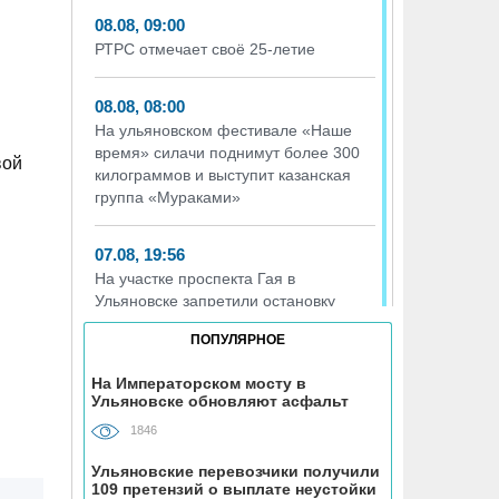
08.08, 09:00
РТРС отмечает своё 25-летие
08.08, 08:00
На ульяновском фестивале «Наше
время» силачи поднимут более 300
вой
килограммов и выступит казанская
группа «Мураками»
07.08, 19:56
На участке проспекта Гая в
Ульяновске запретили остановку
транспорта
ПОПУЛЯРНОЕ
07.08, 19:30
На Императорском мосту в
Ульяновске обновляют асфальт
В «Молодёжном» парке Ульяновска
открыли новую баскетбольную
1846
площадку
Ульяновские перевозчики получили
109 претензий о выплате неустойки