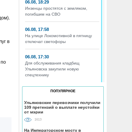
06.08, 18:29
Инзенцы простятся с земляком,
погибшим на СВО
дом).
06.08, 17:58
На улице Локомотивной в пятницу
луг в
отключат светофоры
06.08, 17:30
 по
Для обслуживания кладбищ
Ульяновска закупили новую
спецтехнику
06.08, 17:13
ПОПУЛЯРНОЕ
Исследование ВТБ: ежемесячная
смена категорий кешбэка создает
Ульяновские перевозчики получили
109 претензий о выплате неустойки
волны спроса
от мэрии
1613
06.08, 17:00
В ульяновской школе №7
На Императорском мосту в