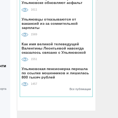
Ульяновске обновляют асфальт
устанавливают «умные» тренажёры с
QR-кодами
1611
Ульяновцы отказываются от
06.08, 16:22
вакансий из-за сомнительной
зарплаты
В Ульяновске на месяц перекрыли
участок улицы Ефремова
1569
Как имя великой телеведущей
06.08, 15:59
Валентины Леонтьевой навсегда
На здании травмпункта в Ульяновске
оказалось связано с Ульяновской
областью
появилась мемориальная доска в
1551
честь Рылеева
чти
Ульяновская пенсионерка перешла
по ссылке мошенников и лишилась
06.08, 15:29
800 тысяч рублей
Прокурор Теребунов нашёл
1457
нарушения в ульяновской колонии
Все публикации
№8
06.08, 15:17
ВТБ: объем выдачи ипотеки в России
вырос на 38%