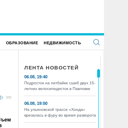
следование ВТБ: ежемесячная смена
В ульяновской школе №7 устана
тегорий кешбэка создает волны спроса
«умные» тренажёры с QR-кодам
Е
ОБРАЗОВАНИЕ
НЕДВИЖИМОСТЬ
ЛЕНТА НОВОСТЕЙ
06.08, 19:40
Подросток на питбайке сшиб двух 15-
летних велосипедисток в Павловке
370
06.08, 19:00
На ульяновской трассе «Хонда»
врезалась в фуру во время разворота
бъем
в