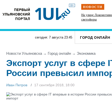
18+
НОВОСТИ
Инзенцы простятся с земляком, погибшим на
На улице Локомотивн
СВО
светофоры
ГОРОД ОНЛАЙН
сегодня: 7 августа
23
:
45
Новости Ульяновска
→
Город онлайн
→
Экономика
Экспорт услуг в сфере 
России превысил импо
Иван Петров
17 сентября 2018, 18:00